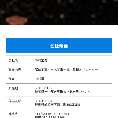
会社概要
会社名
中村工業
事業内容
解体工事・土木工事一式・重機オペレーター
代表
中村勇
所在地
〒355-0155
埼玉県比企郡吉見町大字北吉見1542-48
群馬支部
〒371-0054
群馬県前橋市下細井町393番地8
連絡先
TEL/FAX 0493-81-6683
携帯 080-8880-5268